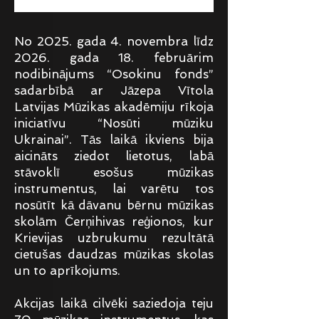
No 2025. gada 4. novembra līdz
2026. gada 18. februārim
nodibinājums “Osokinu fonds”
sadarbībā ar Jāzepa Vītola
Latvijas Mūzikas akadēmiju rīkoja
iniciatīvu “Nosūti mūziku
Ukrainai”. Tās laikā ikviens bija
aicināts ziedot lietotus, labā
stāvoklī esošus mūzikas
instrumentus, lai varētu tos
nosūtīt kā dāvanu bērnu mūzikas
skolām Čerņihivas reģionos, kur
Krievijas uzbrukumu rezultātā
cietušas daudzas mūzikas skolas
un to aprīkojums.
Akcijas laikā cilvēki saziedoja teju