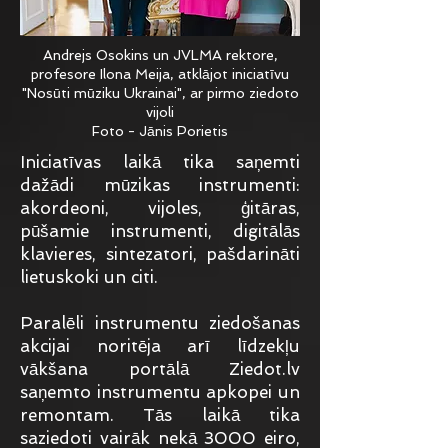
Andrejs Osokins un JVLMA rektore,
profesore Ilona Meija, atklājot iniciatīvu
"Nosūti mūziku Ukrainai", ar pirmo ziedoto
vijoli
Foto - Jānis Porietis
Iniciatīvas laikā tika saņemti
dažādi mūzikas instrumenti:
akordeoni, vijoles, ģitāras,
pūšamie instrumenti, digitālās
klavieres, sintezatori, pašdarināti
lietuskoki un citi.
Paralēli instrumentu ziedošanas
akcijai noritēja arī līdzekļu
vākšana portālā Ziedot.lv
saņemto instrumentu apkopei un
remontam. Tās laikā tika
saziedoti vairāk nekā 3000 eiro,