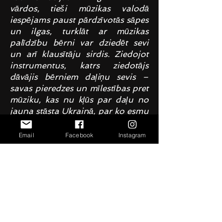
vārdos, tieši mūzikas valodā
iespējams paust pārdzīvotās sāpes
un ilgas, turklāt ar mūzikas
palīdzību bērni var dziedēt sevi
un arī klausītāju sirdis. Ziedojot
instrumentus, katrs ziedotājs
dāvājis bērniem daļiņu sevis –
savas pieredzes un mīlestības pret
mūziku, kas nu kļūs par daļu no
jauna stāsta Ukrainā, par ko esmu
viņiem ļoti pateicīgs. Es no sirds
ceru, ka šie instrumenti ne tikai
Email
Facebook
Instagram
palīdzēs bērniem nosargāt un
attīstīt savu talantu, bet arī ļaus
izaugt līdz lielajām skatuvēm, kur
viņu radītā mūzika iedvesmos gan
mūs, gan nākamās paaudzes,
”
pauž Andrejs Osokins.