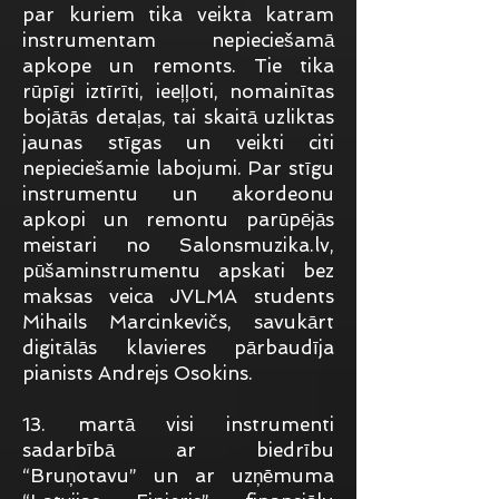
par kuriem tika veikta katram
instrumentam nepieciešamā
apkope un remonts. Tie tika
rūpīgi iztīrīti, ieeļļoti, nomainītas
bojātās detaļas, tai skaitā uzliktas
jaunas stīgas un veikti citi
nepieciešamie labojumi. Par stīgu
instrumentu un akordeonu
apkopi un remontu parūpējās
meistari no Salonsmuzika.lv,
pūšaminstrumentu apskati bez
maksas veica JVLMA students
Mihails Marcinkevičs, savukārt
digitālās klavieres pārbaudīja
pianists Andrejs Osokins.
13. martā visi instrumenti
sadarbībā ar biedrību
“Bruņotavu” un ar uzņēmuma