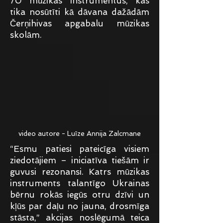
70 mūzikas instrumentus, kas
tika nosūtīti kā dāvana dažādām
Čerņihivas apgabalu mūzikas
skolām.
video autore - Luīze Annija Zalcmane
“Esmu patiesi pateicīga visiem
ziedotājiem – iniciatīva tiešām ir
guvusi rezonansi. Katrs mūzikas
instruments talantīgo Ukrainas
bērnu rokās iegūs otru dzīvi un
kļūs par daļu no jauna, drosmīga
stāsta,” akcijas noslēgumā teica