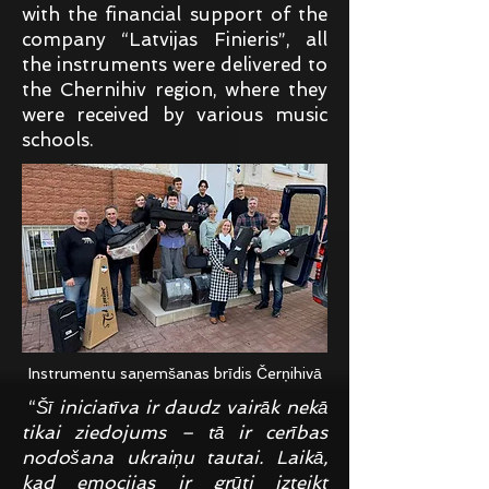
with the financial support of the
company “Latvijas Finieris”, all
the instruments were delivered to
the Chernihiv region, where they
were received by various music
schools.
Instrumentu saņemšanas brīdis Čerņihivā
“
Šī iniciatīva ir daudz vairāk nekā
tikai ziedojums – tā ir cerības
nodošana ukraiņu tautai. Laikā,
kad emocijas ir grūti izteikt