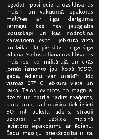
iegādāti īpaši ēdiena uzsildīšanas
maisiņi un vakuumā iepakotas
maltītes ar ilgu derīguma
termiņu, kas nav jāuzglabā
ledusskapī un kas nodrošina
karavīriem iespēju jebkurā vietā
un laikā tikt pie silta un garšīga
ēdiena. Šādos ēdiena uzsildīšanas
maisiņos, ko militārajā un citās
jomās izmanto jau kopš 1990.
gada, ēdienu var uzsildīt līdz
vismaz 37° C jebkurā vietā un
laikā. Tajos ievietots no magnija,
dzelzs un nātrija radīts reaģents,
kurš brīdī, kad maisiņā tiek ielieti
50 ml auksta ūdens, strauji
uzkarst un uzsilda maisiņā
ievietoto iepakojumu ar ēdienu.
Šādu maisiņu priekšrocība ir tā,