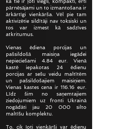
ka tie ir ļoti viegli, kompakti, ērti
pārnēsājami un to izmantošana ir
ārkārtīgi vienkārša. Vēl pie tam
aktivizētie sildītāji nav toksiski un
tos var izmest kā sadzīves
atkritumus.
Vienas ēdiena porcijas un
pašsildošā maisiņa iegādei
nepieciešami 4.84 eur. Vienā
kastē iepakotas 24 ēdienu
porcijas ar sešu veidu maltītēm
un pašsildošajiem maisiņiem.
Vienas kastes cena ir 116.16 eur.
Līdz šim no saņemtajiem
ziedojumiem uz fronti Ukrainā
nogādāti jau 20 000 silto
maltīšu komplektu.
To, cik ļoti vienkārši var ēdienu