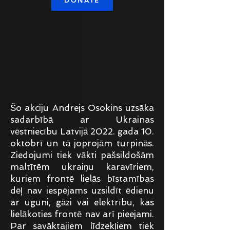
DONATE
Šo akciju Andrejs Osokins uzsāka
sadarbībā ar Ukrainas
vēstniecību Latvijā 2022. gada 10.
oktobrī un tā joprojām turpinās.
Ziedojumi tiek vākti pašsildošām
maltītēm ukraiņu karavīriem,
kuriem frontē lielās bīstamības
dēļ nav iespējams uzsildīt ēdienu
ar uguni, gāzi vai elektrību, kas
lielākoties frontē nav arī pieejami.
Par savāktajiem līdzekļiem tiek