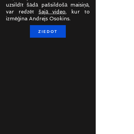
uzsildīt šādā pašsildošā maisiņā,
var redzēt
šajā video
, kur to
izmēģina Andrejs Osokins.
ZIEDOT