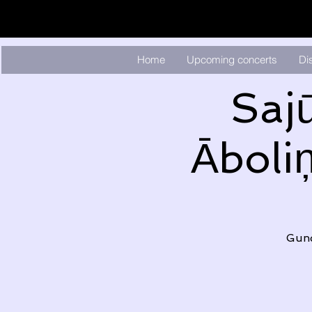
Home
Upcoming concerts
Di
Saj
Āboli
Gund