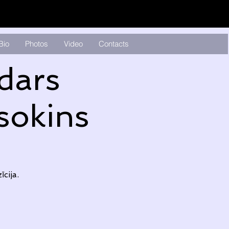
Bio
Photos
Video
Contacts
dars
sokins
cija.