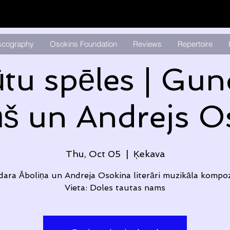
scography
Osokins Foundation
Reviews
Repertoire
ūtu spēles | Gun
ņš un Andrejs O
Thu, Oct 05
  |  
Ķekava
ara Āboliņa un Andreja Osokina literāri muzikāla kompozī
Vieta: Doles tautas nams