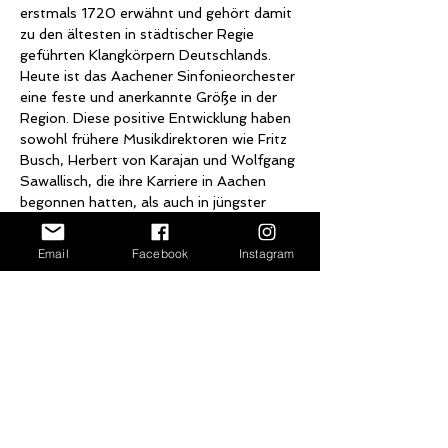
erstmals 1720 erwähnt und gehört damit 
zu den ältesten in städtischer Regie 
geführten Klangkörpern Deutschlands. 
Heute ist das Aachener Sinfonieorchester 
eine feste und anerkannte Größe in der 
Region. Diese positive Entwicklung haben 
sowohl frühere Musikdirektoren wie Fritz 
Busch, Herbert von Karajan und Wolfgang 
Sawallisch, die ihre Karriere in Aachen 
begonnen hatten, als auch in jüngster 
Zeit Marcus Bosch und Kazem Abdullah 
insbesondere dank zahlreicher 
Email
Facebook
Instagram
hochwertiger Konzertmitschnitte 
entscheidend mitgeprägt. Seit August 
2018 ist der Engländer Christopher Ward 
Generalmusdikdirektor der Stadt Aachen 
und leitet damit auch das 
Sinfonieorchester Aachen. 2009 wurde 
er an der Bayerischen Staatsoper 
Kapellmeister und Assistent von Kent 
Nagano. Außerdem gastierte er an der 