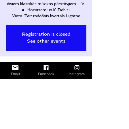
diviem klasiskās mūzikas pārstāvjiem – V.
A. Mocartam un K. Debisī.
Vieta: Zeit radošais kvartāls Līgatnē
Registration is closed
See other events
Time & Location
Email
Facebook
Instagram
Oct 11, 2025, 6:00 PM – 9:00 PM
Līgatne, Gaujas iela 4, Līgatne, Līgatnes
pilsēta, Cēsu novads, LV-4110, Latvia
Share This Event