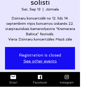
solisti
Sat, Sep 13
  |  
Jūrmala
Dzintaru koncertzālē no 12. līdz 14.
septembrim trijos koncertos izskanēs 22.
starptautiskais kamerorķestra “Kremerata
Baltica” festivāls.
Vieta: Dzintaru koncertzāles Mazā zāle
Registration is closed
See other events
Time & Location
Email
Facebook
Instagram
Sep 13, 2025, 7:00 PM – 10:00 PM
Jūrmala, Turaidas iela 1, Jūrmala, LV-
2015, Latvia