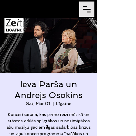
Ieva Parša un
Andrejs Osokins
Sat, Mar 01
  |  
Līgatne
Koncertsaruna, kas pirmo reizi mūzikā un
stāstos atklās spilgtākos un nozīmīgākos
abu mūziķu gadiem ilgās sadarbības brīžus
un viņu koncertprogrammu īpašākos un