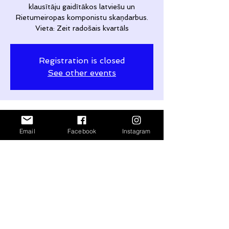
klausītāju gaidītākos latviešu un
Rietumeiropas komponistu skaņdarbus.
Vieta: Zeit radošais kvartāls
Registration is closed
See other events
Time & Location
Email
Facebook
Instagram
Mar 01, 2025, 6:00 PM – 9:00 PM
Līgatne, Gaujas iela 4, Līgatne, Līgatnes
pilsēta, Cēsu novads, LV-4110, Latvia
Share This Event