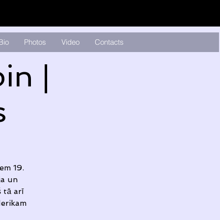
Bio
Photos
Video
Contacts
in |
s
iem 19.
ja un
 tā arī
iderikam