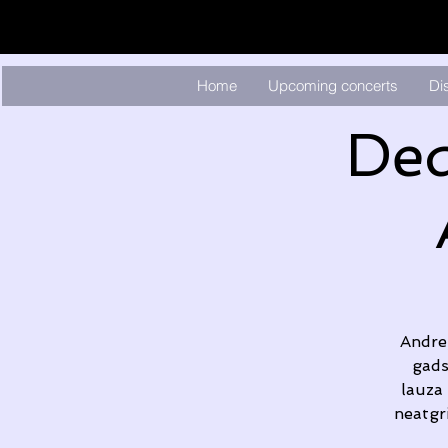
Home
Upcoming concerts
Di
Ded
Andrej
gads
lauza 
neatgri