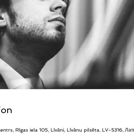
ion
ntrs, Rīgas iela 105, Līvāni, Līvānu pilsēta, LV-5316, Ла