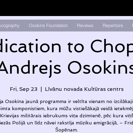
scography
Osokins Foundation
Reviews
Repertoire
ication to Chop
Andrejs Osokin
Fri, Sep 23
  |  
Līvānu novada Kultūras centrs
a Osokina jaunā programma ir veltīta vienam no izcilākaj
imta komponistiem, kura mūžu vistiešākajā veidā ietekmē
Krievijas militārais iebrukums viņa dzimtenē, pēc kura viņš
ezās Polijā un līdz nāvei rakstīja mūziku emigrācijā, – Fr
Šopēnam.