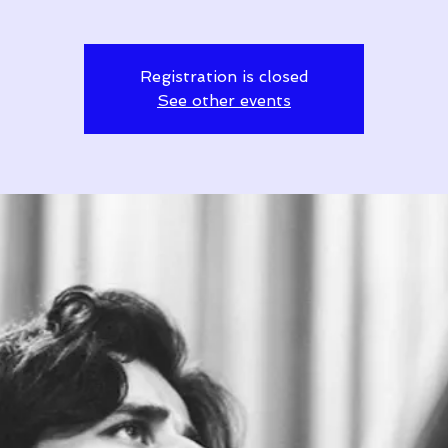
Registration is closed
See other events