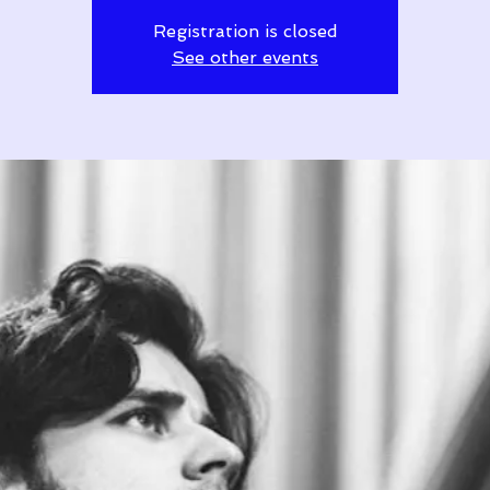
Registration is closed
See other events