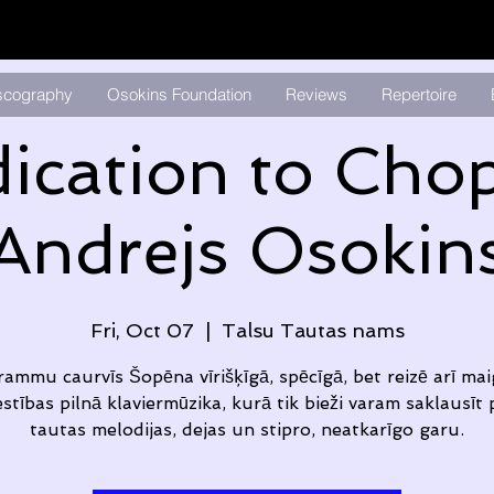
scography
Osokins Foundation
Reviews
Repertoire
ication to Chop
Andrejs Osokin
Fri, Oct 07
  |  
Talsu Tautas nams
ammu caurvīs Šopēna vīrišķīgā, spēcīgā, bet reizē arī ma
estības pilnā klaviermūzika, kurā tik bieži varam saklausīt 
tautas melodijas, dejas un stipro, neatkarīgo garu.