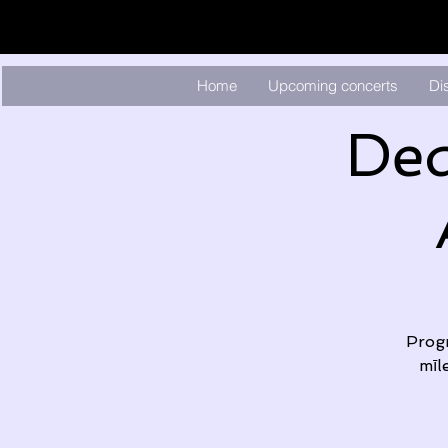
Home
Upcoming concerts
Di
Ded
Progr
mīl