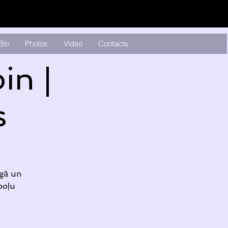
Bio
Photos
Video
Contacts
in |
s
igā un
poļu