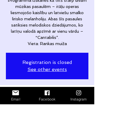
Programma izskanēs kā tilts starp divām
mūzikas pasaulēm – itāļu operas
liesmojošo kaislību un latviešu smalko
lirisko melanholiju. Abas šīs pasaules
satiksies melodiskos dziedājumos, ko
latīņu valodā apzīmē ar vienu vārdu –
“Cantabilis”.
Vieta: Rankas muiža
Registration is closed
See other events
Time & Location
Email
Facebook
Instagram
Sep 21, 2025, 1:00 PM – 3:00 PM
Ranka, Rankas muiža, Ranka, Rankas
pagasts, Gulbenes novads, LV-4416,
Latvia