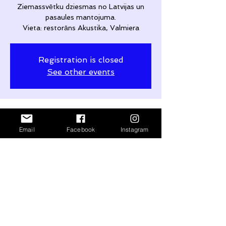
Ziemassvētku dziesmas no Latvijas un
pasaules mantojuma.
Vieta: restorāns Akustika, Valmiera
Registration is closed
See other events
Time & Location
Email
Facebook
Instagram
Dec 21, 2025, 7:00 PM – 10:00 PM
Valmiera, Diakonāta iela 6, Valmiera, LV-
4201, Latvia
Share This Event