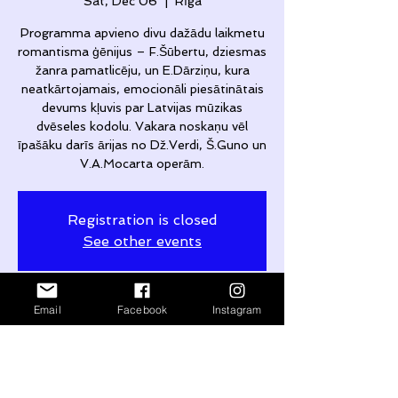
Sat, Dec 06
  |  
Rīga
Programma apvieno divu dažādu laikmetu
romantisma ģēnijus – F.Šūbertu, dziesmas
žanra pamatlicēju, un E.Dārziņu, kura
neatkārtojamais, emocionāli piesātinātais
devums kļuvis par Latvijas mūzikas
dvēseles kodolu. Vakara noskaņu vēl
īpašāku darīs ārijas no Dž.Verdi, Š.Guno un
V.A.Mocarta operām.
Registration is closed
See other events
Email
Facebook
Instagram
Time & Location
Dec 06, 2025, 7:00 PM – 10:00 PM
Rīga, Ogļu iela 12A, Kurzemes rajons,
Rīga, LV-1048, Latvia